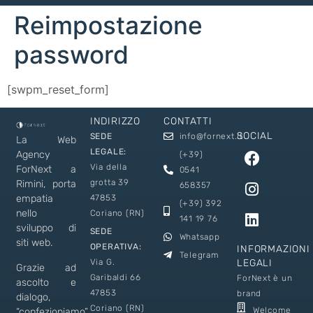
Reimpostazione
password
[swpm_reset_form]
INDIRIZZO
CONTATTI
SOCIAL
SEDE
info@fornext.it
La Web
LEGALE:
Agency
(+39)
Via della
ForNext a
0541
grotta 39
Rimini, porta
658357
empatia
47853
(+39) 392
nello
Coriano (RN)
141 19 76
sviluppo di
SEDE
Whatsapp
siti web.
OPERATIVA:
INFORMAZIONI
Telegram
Via G.
LEGALI
Grazie ad
Garibaldi 66
ForNext è un
ascolto e
47853
brand
dialogo,
Coriano (RN)
Welcome
“confezioniamo”