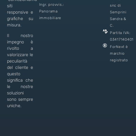
Ingr. provvis.:
siti
snc di
Panorama
responsive e
Semprini
immobiliare
grafiche su
Sandra &
misura.
C.
Partita IVA:
Il nostro
03417140401
impegno è
ForNext è
rivolto a
marchio
valorizzare le
registrato
peculiarità
del cliente e
questo
significa che
le nostre
soluzioni
sono sempre
uniche.