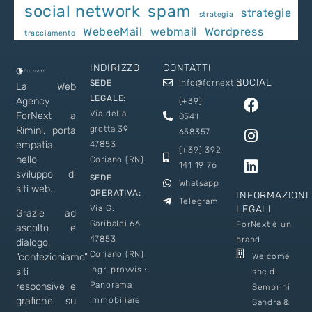
social network
spam
strategie
strategia
WebeeMail
webmail
Wordpress
tracciamento
INDIRIZZO
CONTATTI
SOCIAL
SEDE
info@fornext.it
La Web
LEGALE:
Agency
(+39)
Via della
ForNext a
0541
grotta 39
Rimini, porta
658357
empatia
47853
(+39) 392
nello
Coriano (RN)
141 19 76
sviluppo di
SEDE
Whatsapp
siti web.
OPERATIVA:
INFORMAZIONI
Telegram
Via G.
LEGALI
Grazie ad
Garibaldi 66
ForNext è un
ascolto e
47853
brand
dialogo,
Coriano (RN)
Welcome
“confezioniamo”
Ingr. provvis.:
siti
snc di
Panorama
responsive e
Semprini
immobiliare
grafiche su
Sandra &