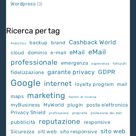
Wordpress
(3)
Ricerca per tag
Cashback World
backup
brand
Analytics
eMail
eMail
cloud
dominio
e-mail
professionale
emergenza
esperienza
fatturati
garante privacy
GDPR
fidelizzazione
Google
internet
loyalty program
mail
marketing
maps
motori di ricerca
myBusiness
MyWorld
plugin
posta elettronica
Privacy Shield
profilazione
proprietà
protezione dei dati
reputazione
pubblicità
responsive
sito web
Sicurezza
siti web
sito responsive