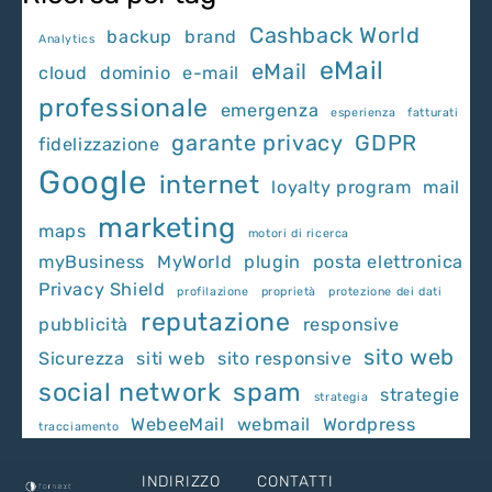
Cashback World
backup
brand
Analytics
eMail
eMail
cloud
dominio
e-mail
professionale
emergenza
esperienza
fatturati
garante privacy
GDPR
fidelizzazione
Google
internet
loyalty program
mail
marketing
maps
motori di ricerca
myBusiness
MyWorld
plugin
posta elettronica
Privacy Shield
profilazione
proprietà
protezione dei dati
reputazione
pubblicità
responsive
sito web
Sicurezza
siti web
sito responsive
social network
spam
strategie
strategia
WebeeMail
webmail
Wordpress
tracciamento
INDIRIZZO
CONTATTI