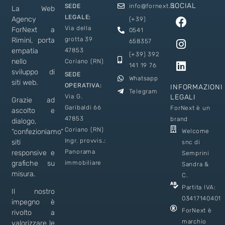
SOCIAL
SEDE
info@fornext.it
La Web
LEGALE:
Agency
(+39)
Via della
ForNext a
0541
grotta 39
Rimini, porta
658357
empatia
47853
(+39) 392
nello
Coriano (RN)
141 19 76
sviluppo di
SEDE
Whatsapp
siti web.
OPERATIVA:
INFORMAZIONI
Telegram
Via G.
LEGALI
Grazie ad
Garibaldi 66
ForNext è un
ascolto e
47853
brand
dialogo,
Coriano (RN)
Welcome
“confezioniamo”
Ingr. provvis.:
siti
snc di
Panorama
responsive e
Semprini
immobiliare
grafiche su
Sandra &
misura.
C.
Partita IVA:
Il nostro
03417140401
impegno è
ForNext è
rivolto a
marchio
valorizzare le