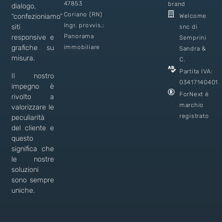
47853
brand
dialogo,
Coriano (RN)
Welcome
“confezioniamo”
Ingr. provvis.:
siti
snc di
Panorama
responsive e
Semprini
immobiliare
grafiche su
Sandra &
misura.
C.
Partita IVA:
Il nostro
03417140401
impegno è
ForNext è
rivolto a
marchio
valorizzare le
registrato
peculiarità
del cliente e
questo
significa che
le nostre
soluzioni
sono sempre
uniche.