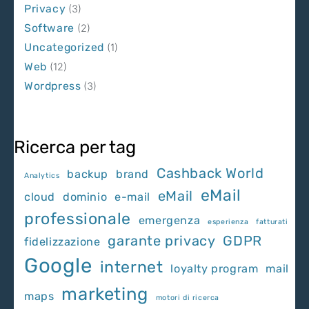
Privacy
(3)
Software
(2)
Uncategorized
(1)
Web
(12)
Wordpress
(3)
Ricerca per tag
Cashback World
backup
brand
Analytics
eMail
eMail
cloud
dominio
e-mail
professionale
emergenza
esperienza
fatturati
garante privacy
GDPR
fidelizzazione
Google
internet
loyalty program
mail
marketing
maps
motori di ricerca