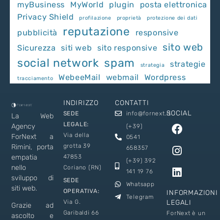
myBusiness
MyWorld
plugin
posta elettronica
Privacy Shield
profilazione
proprietà
protezione dei dati
reputazione
pubblicità
responsive
sito web
Sicurezza
siti web
sito responsive
social network
spam
strategie
strategia
WebeeMail
webmail
Wordpress
tracciamento
INDIRIZZO
CONTATTI
SOCIAL
SEDE
info@fornext.it
La Web
LEGALE:
Agency
(+39)
Via della
ForNext a
0541
grotta 39
Rimini, porta
658357
empatia
47853
(+39) 392
nello
Coriano (RN)
141 19 76
sviluppo di
SEDE
Whatsapp
siti web.
OPERATIVA:
INFORMAZIONI
Telegram
Via G.
LEGALI
Grazie ad
Garibaldi 66
ForNext è un
ascolto e