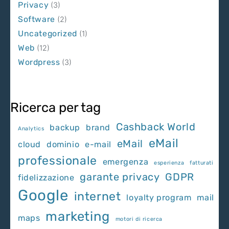
Privacy
(3)
Software
(2)
Uncategorized
(1)
Web
(12)
Wordpress
(3)
Ricerca per tag
Cashback World
backup
brand
Analytics
eMail
eMail
cloud
dominio
e-mail
professionale
emergenza
esperienza
fatturati
garante privacy
GDPR
fidelizzazione
Google
internet
loyalty program
mail
marketing
maps
motori di ricerca