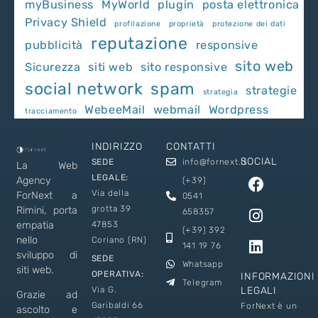
myBusiness
MyWorld
plugin
posta elettronica
Privacy Shield
profilazione
proprietà
protezione dei dati
reputazione
pubblicità
responsive
sito web
Sicurezza
siti web
sito responsive
social network
spam
strategie
strategia
WebeeMail
webmail
Wordpress
tracciamento
INDIRIZZO
CONTATTI
SOCIAL
SEDE
info@fornext.it
La Web
LEGALE:
Agency
(+39)
Via della
ForNext a
0541
grotta 39
Rimini, porta
658357
empatia
47853
(+39) 392
nello
Coriano (RN)
141 19 76
sviluppo di
SEDE
Whatsapp
siti web.
OPERATIVA:
INFORMAZIONI
Telegram
Via G.
LEGALI
Grazie ad
Garibaldi 66
ForNext è un
ascolto e