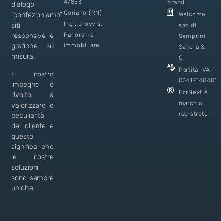
47853
brand
dialogo,
Coriano (RN)
Welcome
“confezioniamo”
Ingr. provvis.:
siti
snc di
Panorama
responsive e
Semprini
immobiliare
grafiche su
Sandra &
misura.
C.
Partita IVA:
Il nostro
03417140401
impegno è
ForNext è
rivolto a
marchio
valorizzare le
registrato
peculiarità
del cliente e
questo
significa che
le nostre
soluzioni
sono sempre
uniche.