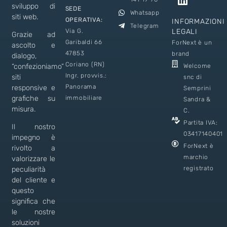
sviluppo di
SEDE
Whatsapp
siti web.
OPERATIVA:
INFORMAZIONI
Telegram
Via G.
LEGALI
Grazie ad
Garibaldi 66
ForNext è un
ascolto e
47853
brand
dialogo,
Coriano (RN)
Welcome
“confezioniamo”
Ingr. provvis.:
siti
snc di
Panorama
responsive e
Semprini
immobiliare
grafiche su
Sandra &
misura.
C.
Partita IVA:
Il nostro
03417140401
impegno è
ForNext è
rivolto a
marchio
valorizzare le
registrato
peculiarità
del cliente e
questo
significa che
le nostre
soluzioni