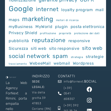
fidelizzazione
Google
internet
loyalty program
mail
marketing
maps
motori di ricerca
myBusiness
MyWorld
plugin
posta elettronica
Privacy Shield
profilazione
proprietà
protezione dei dati
reputazione
pubblicità
responsive
sito web
Sicurezza
siti web
sito responsive
social network
spam
strategie
strategia
WebeeMail
webmail
Wordpress
tracciamento
INDIRIZZO
CONTATTI
SOCIAL
SEDE
info@fornext.it
La Web
LEGALE:
Agency
(+39)
Via della
ForNext a
0541
grotta 39
Rimini, porta
658357
empatia
47853
(+39) 392
nello
Coriano (RN)
141 19 76